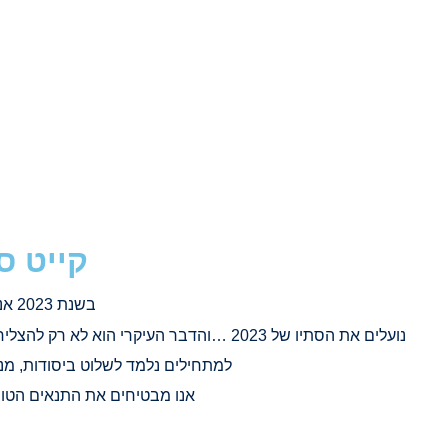
קייט ספארי מושלם!!! על יאכטה 
שתיה
לא כולל אלכוהול | מותנה בקבלת וי
קייט ס
בשנת 2023 אנו חוגגים את השנה ה-3 לארגון קייט ספארי במצרים.
נועלים את הסתיו של 2023 …והדבר העיקרי הוא לא רק להצליח להיטען עם וויב חיובי של המקום, אלא גם ללמוד איך לגלוש על קייט, להתאהב בים ובשמש עוד יותר.
למתחילים נלמד לשלוט ביסודות, מנוס
אנו מבטיחים את התנאים הטוב