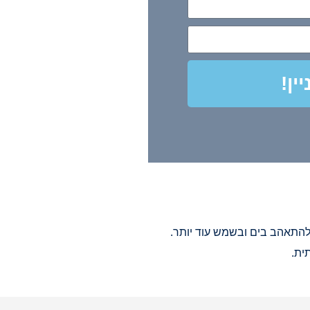
ין!
ית.