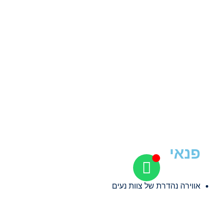
פנאי
אווירה נהדרת של צוות נעים
נוחות וההזדמנות שווה במיוחד להכיר את עולם הקייט
צוות מנוסה וחדור מוטיבציה להצלחה